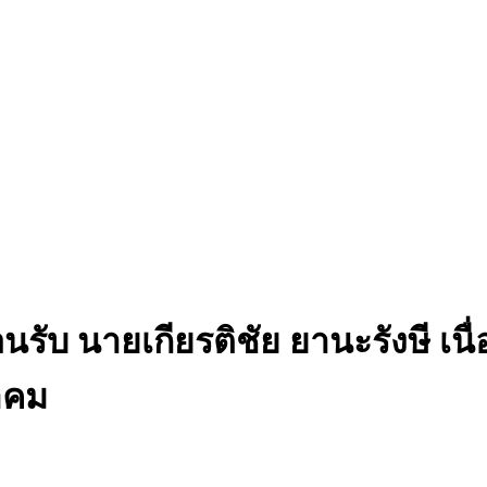
นรับ นายเกียรติชัย ยานะรังษี เนื
าคม