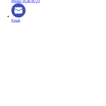
Phone: 053678723
Email