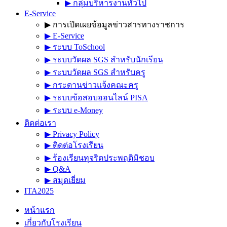
▶︎ กลุ่มบริหารงานทั่วไป
E-Service
▶︎ การเปิดเผยข้อมูลข่าวสารทางราชการ
▶︎ E-Service
▶︎ ระบบ ToSchool
▶︎ ระบบวัดผล SGS สำหรับนักเรียน
▶︎ ระบบวัดผล SGS สำหรับครู
▶︎ กระดานข่าวแจ้งคณะครู
▶︎ ระบบข้อสอบออนไลน์ PISA
▶︎ ระบบ e-Money
ติดต่อเรา
▶︎ Privacy Policy
▶︎ ติดต่อโรงเรียน
▶︎ ร้องเรียนทุจริตประพฤติมิชอบ
▶︎ Q&A
▶︎ สมุดเยี่ยม
ITA2025
หน้าแรก
เกี่ยวกับโรงเรียน