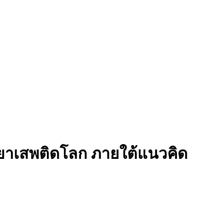
านยาเสพติดโลก ภายใต้แนวคิด