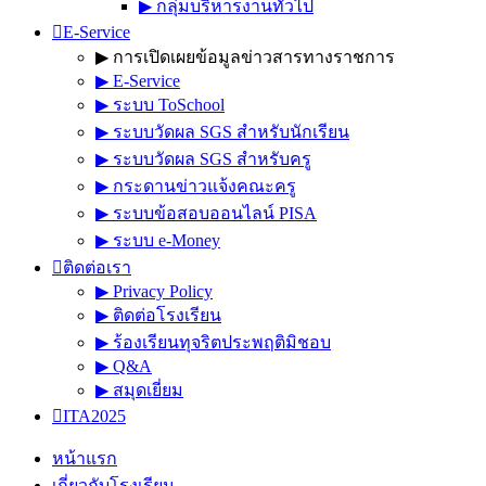
▶︎ กลุ่มบริหารงานทั่วไป
E-Service
▶︎ การเปิดเผยข้อมูลข่าวสารทางราชการ
▶︎ E-Service
▶︎ ระบบ ToSchool
▶︎ ระบบวัดผล SGS สำหรับนักเรียน
▶︎ ระบบวัดผล SGS สำหรับครู
▶︎ กระดานข่าวแจ้งคณะครู
▶︎ ระบบข้อสอบออนไลน์ PISA
▶︎ ระบบ e-Money
ติดต่อเรา
▶︎ Privacy Policy
▶︎ ติดต่อโรงเรียน
▶︎ ร้องเรียนทุจริตประพฤติมิชอบ
▶︎ Q&A
▶︎ สมุดเยี่ยม
ITA2025
หน้าแรก
เกี่ยวกับโรงเรียน