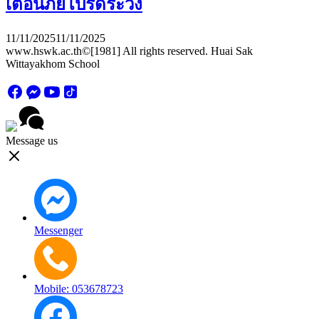
เตือนภัยโปรดระวัง
11/11/2025
11/11/2025
www.hswk.ac.th©[1981] All rights reserved. Huai Sak
Wittayakhom School
Message us
Messenger
Mobile: 053678723